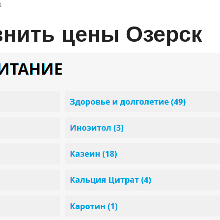
к
авнить цены Озерск