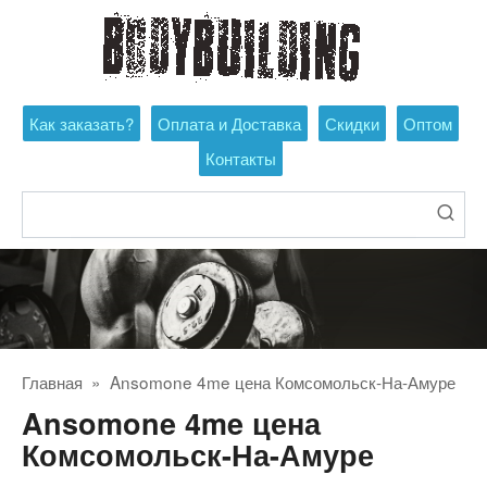
Перейти
к
контенту
Как заказать?
Оплата и Доставка
Скидки
Оптом
Контакты
Поиск:
Главная
»
Ansomone 4me цена Комсомольск-На-Амуре
Ansomone 4me цена
Комсомольск-На-Амуре