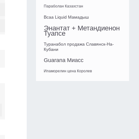
Параболан Казахстан
Bcaa Liquid Мамадыш
Энантат + Метандиенон
Туапсе
Туранабол продажа Славянск-На-
Кубани
Guarana Миасс
Ипаморелин цена Королев