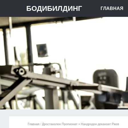
БОДИБИЛДИНГ
ГЛАВНАЯ
Главная
/
Дростанолон Пропионат + Нандродон деканоат Ржев