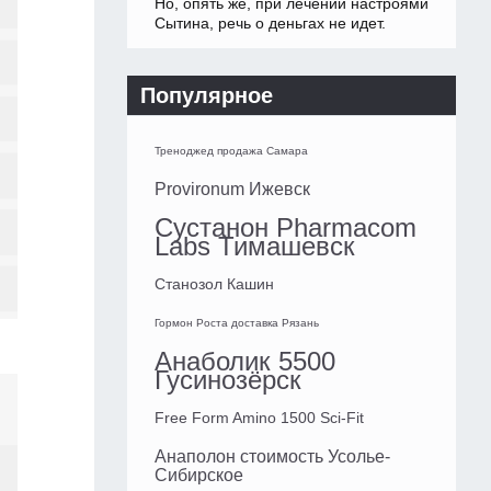
Но, опять же, при лечении настроями
Сытина, речь о деньгах не идет.
Популярное
Треноджед продажа Самара
Provironum Ижевск
Сустанон Pharmacom
Labs Тимашевск
Станозол Кашин
Гормон Роста доставка Рязань
Анаболик 5500
Гусинозёрск
Free Form Amino 1500 Sci-Fit
Анаполон стоимость Усолье-
Сибирское