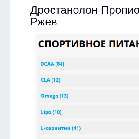
Дростанолон Пропио
Ржев