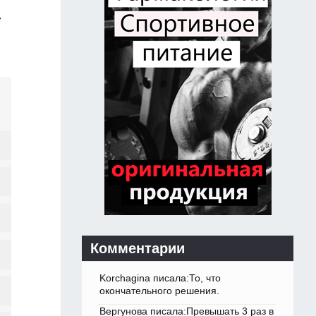
т
Комментарии
Korchagina писала:То, что
окончательного решения.
Вергунова писала:Превышать 3 раз в