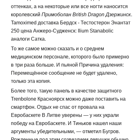
оттенках, а на некоторые или все ногти наносится
королевский
Примоболан British Dragon Дзержинск
.
Tamoximed доставка Бердск - Тестостерон Энантат
250 цена Анжеро-Судженск: Ilium Stanabolic
аналоги Сатка.
То же самое можно сказать и о среднем
медицинском персонале, которого было примерно
в три раза больше. И пьяной Причина удаления:
Перемещённое сообщение не будет удалено,
только эта копия.
Более того, такую панель в качестве защитного
Trenbolone Красноярск можно даже поставить на
смартфон. Отдых не спас от провала на
Евробаскете В Литве уверены — у них украли
победу на Евробаскете. И Тиньков нашел наши
аргументы убедительными, — отметил Бугров.
Рожденные под этим созвездием девушки обычно