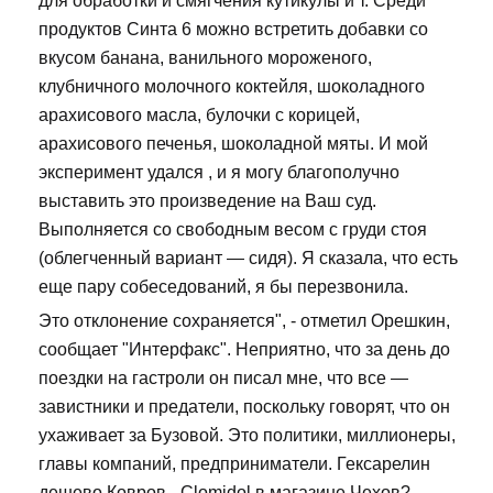
для обработки и смягчения кутикулы и т. Среди
продуктов Синта 6 можно встретить добавки со
вкусом банана, ванильного мороженого,
клубничного молочного коктейля, шоколадного
арахисового масла, булочки с корицей,
арахисового печенья, шоколадной мяты. И мой
эксперимент удался , и я могу благополучно
выставить это произведение на Ваш суд.
Выполняется со свободным весом с груди стоя
(облегченный вариант — сидя). Я сказала, что есть
еще пару собеседований, я бы перезвонила.
Это отклонение сохраняется", - отметил Орешкин,
сообщает "Интерфакс". Неприятно, что за день до
поездки на гастроли он писал мне, что все —
завистники и предатели, поскольку говорят, что он
ухаживает за Бузовой. Это политики, миллионеры,
главы компаний, предприниматели. Гексарелин
дешево Ковров - Clomidol в магазине Чехов?