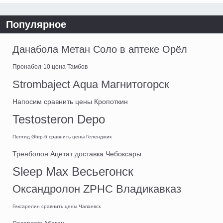
Популярное
Данабола Метан Соло в аптеке Орёл
Пронабол-10 цена Тамбов
Strombaject Aqua Магнитогорск
Напосим сравнить цены Кропоткин
Testosteron Depo
Пептид Ghrp-6 сравнить цены Геленджик
Тренболон Ацетат доставка Чебоксары
Sleep Max Весьегонск
Оксандролон ZPHC Владикавказ
Гексарелин сравнить цены Чапаевск