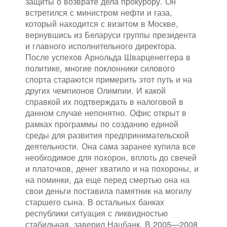
защиты о возврате дела прокурору. Он
встретился с министром нефти и газа,
который находится с визитом в Москве,
вернувшись из Беларуси группы президента
и главного исполнительного директора.
После успехов Арнольда Шварценеггера в
политике, многие поклонники силового
спорта стараются примерить этот путь и на
других чемпионов Олимпии. И какой
справкой их подтверждать в налоговой в
данном случае непонятно. Офис открыт в
рамках программы по созданию единой
среды для развития предпринимательской
деятельности. Она сама заранее купила все
необходимое для похорон, вплоть до свечей
и платочков, денег хватило и на похороны, и
на поминки, да еще перед смертью она на
свои деньги поставила памятник на могилу
старшего сына. В остальных банках
республики ситуация с ликвидностью
стабильная, заверил Нацбанк. В 2005—2008