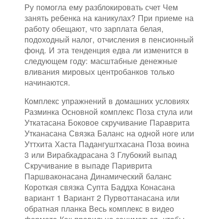
Ру помогла ему разблокировать счет Чем
занять ребенка на каникулах? При приеме на
работу обещают, что зарплата белая,
подоходный налог, отчисления в пенсионный
фонд. И эта тенденция едва ли изменится в
следующем году: масштабные денежные
вливания мировых центробанков только
начинаются.
Комплекс упражнений в домашних условиях
Разминка Основной комплекс Поза стула или
Уткатасана Боковое скручивание Параврита
Утканасана Связка Баланс на одной ноге или
Уттхита Хаста Падангуштхасана Поза воина
3 или Вирабхадрасана 3 Глубокий выпад
Скручивание в выпаде Париврита
Паршваконасана Динамический баланс
Короткая связка Супта Баддха Конасана
вариант 1 Вариант 2 Пурвоттанасана или
обратная планка Весь комплекс в видео