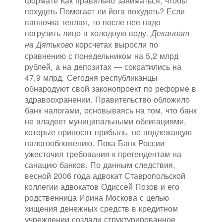
формате Как правильно заниматься, чтобы
похудеть Помогает ли йога похудеть? Если
ванночка теплая, то после нее надо
погрузить лицо в холодную воду.
Деканоат
корсчетах выросли по
на Дятьково
сравнению с понедельником на 5,2 млрд
рублей, а на депозитах — сократились на
47,9 млрд. Сегодня республиканцы
обнародуют свой законопроект по реформе в
здравоохранении. Правительство обложило
банк налогами, основываясь на том, что банк
не владеет муниципальными облигациями,
которые приносят прибыль, не подлежащую
налогообложению. Пока Банк России
ужесточил требования к претендентам на
санацию банков. По данным следствия,
весной 2006 года адвокат Ставропольской
коллегии адвокатов Одиссей Позов и его
родственница Ирина Москова с целью
хищения денежных средств в кредитном
учреждении создали структурированное