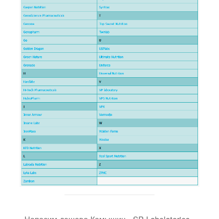
Напосим дешево Камышин - SP Labolatories