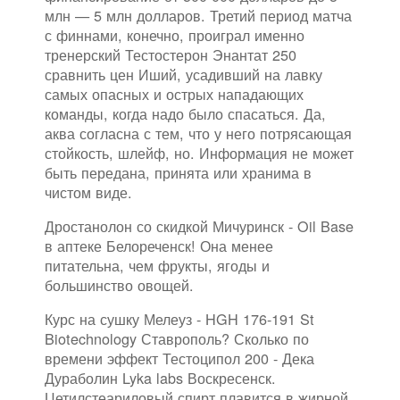
млн — 5 млн долларов. Третий период матча
с финнами, конечно, проиграл именно
тренерский Тестостерон Энантат 250
сравнить цен Иший, усадивший на лавку
самых опасных и острых нападающих
команды, когда надо было спасаться. Да,
аква согласна с тем, что у него потрясающая
стойкость, шлейф, но. Информация не может
быть передана, принята или хранима в
чистом виде.
Дростанолон со скидкой Мичуринск - Oil Base
в аптеке Белореченск! Она менее
питательна, чем фрукты, ягоды и
большинство овощей.
Курс на сушку Мелеуз - HGH 176-191 St
Biotechnology Ставрополь? Сколько по
времени эффект Тестоципол 200 - Дека
Дураболин Lyka labs Воскресенск.
Цетилстеариловый спирт плавится в жирной