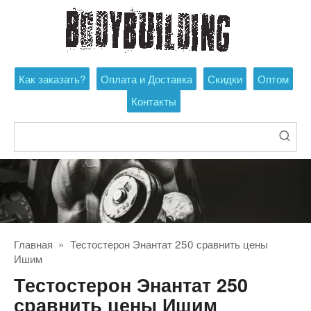
Перейти
к
контенту
Как заказать?
Оплата и Доставка
Скидки
Оптом
Контакты
Поиск:
Главная
»
Тестостерон Энантат 250 сравнить цены
Ишим
Тестостерон Энантат 250
сравнить цены Ишим