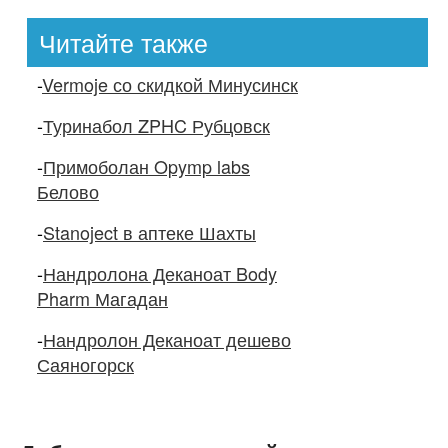
Читайте также
-
Vermoje со скидкой Минусинск
-
Туринабол ZPHC Рубцовск
-
Примоболан Opymp labs
Белово
-
Stanoject в аптеке Шахты
-
Нандролона Деканоат Body
Pharm Магадан
-
Нандролон Деканоат дешево
Саяногорск