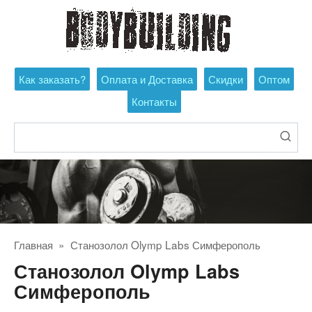
Перейти
к
контенту
Как заказать?
Оплата и Доставка
Скидки
Оптом
Контакты
Поиск:
Главная
»
Станозолол Olymp Labs Симферополь
Станозолол Olymp Labs
Симферополь