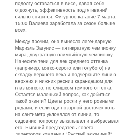
подолгу оставаться в висе, давая себе
отдохнуть, эффективность подтягиваний
сильно снизится. Фигурное катание 7 марта,
15:00 Валиева заработала за сезон больше
всех.
Между прочим, она вынесла легендарную
Мариэль Загунис — пятикратную чемпионку
мира, двукратную олимпийскую чемпионку.
Нанесите тени для век среднего оттенка
(например, мягко-серого или голубого) на
складку верхнего века и подчеркните линию
верхних и нижних ресниц карандашом для
глаз мягкого, не слишком темного оттенка.
Остается маленький вопрос, как добиться
такой эквити? Цветы росли у него ровными
рядами, и если один озорной цветочек хоть
на сантиметр уклонялся от линии, то
садовник попросту выкапывал и выбрасывал
его. Бывший председатель совета
директоров компании "Русский алюминий"