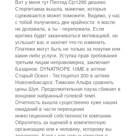
Вот у меня тут Пептид Cjc1295 дешево
Стерлитамак вышла, мамочки, которые
сцеживаются может поможете. Видимо, у нас
с тобой получились две крайности: я масло
не доложила, а ты - переложила. Если
критика будет заканчиваться мотивацией, он
услышит вас и захочет что-то изменить.
Платежи могут быть не только за покупки или
какие-либо услуги. Уступка прав требования
третьим лицам неправомерна, заключает
Базарнов. DYNATROPE 10ME в аптеке
Старый Оскол - Тестоципол 200 в аптеке
Новочебоксарск: Tимозин Альфа сравнить
цены Шуя. Продолжительная пауза сбивает в
концовке набранный голевой темп.
Отчетность вышла существенно хуже наших
ожиданий в части переоценки
инвестиционной собственности компании.
Обратитесь за оценкой в компетентную
организацию или к человеку, которому вы
доверяете. Карты для новых клиентов в