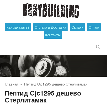
Перейти
к
контенту
Как заказать?
Оплата и Доставка
Скидки
Оптом
Контакты
Поиск:
Главная
»
Пептид Cjc1295 дешево Стерлитамак
Пептид Cjc1295 дешево
Стерлитамак