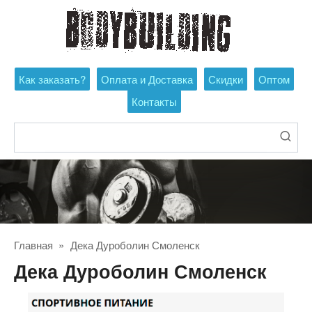
Перейти
к
контенту
Как заказать?
Оплата и Доставка
Скидки
Оптом
Контакты
Поиск:
Главная
»
Дека Дуроболин Смоленск
Дека Дуроболин Смоленск