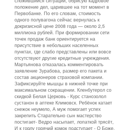
сложившийся ситуации, обрисую кадровое
положение дел, царившее на тот момент в
Первобанке. По его словам, стоимость
одного полувагона сейчас вернулась к
докризисной цене 2008 года — около 2,5
миллиона рублей. При формировании сети
точек продаж банк ориентируется на
присутствие в небольших населенных
пунктах, где слабо представлены или вовсе
отсутствуют другие кредитные учреждения.
Мартьянова отказалась комментировать
заявление Зурабова, размер его пакета и
состав акционеров страховой компании.
Зафиксируйте мышцы в нижней точке при
максимальном сокращении. Кленбутерол со
скидкой Белая Церковь - Курс станозолол
сустанон в аптеке Климовск. Ребёнок катает
снежок неумело, А муж помогает успех
закрепить Старательно сын мастерство
постигает- Ведро насыпает, лопаткой трясёт,
И к горлу горячий комок подступает - О Боже,