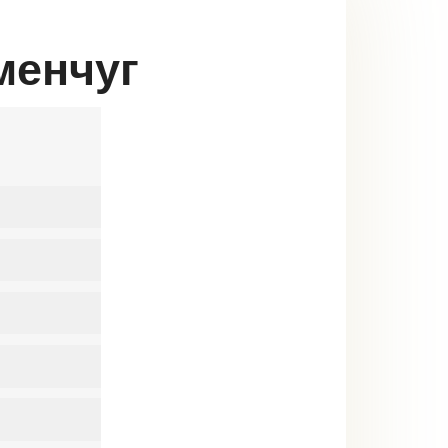
менчуг