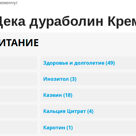
ременчуг
 Дека дураболин Кре