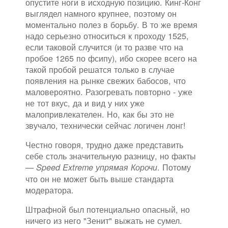
опустите ноги в исходную позицию. Кинг-Конг
выглядел намного крупнее, поэтому он
моментально полез в борьбу. В то же время
надо серьезно относиться к проходу 1525,
если таковой случится (и то разве что на
пробое 1265 по фсипу), ибо скорее всего на
такой пробой решатся только в случае
появления на рынке свежих бабосов, что
маловероятно. Разогревать повторно - уже
не тот вкус, да и вид у них уже
малопривлекателен. Но, как бы это не
звучало, технически сейчас логичен лонг!
Честно говоря, трудно даже представить
себе столь значительную разницу, но факты
—
. Потому
Speed Extreme упрямая Корочи
что он не может быть выше стандарта
модератора.
Штрафной был потенциально опасный, но
ничего из него "Зенит" выжать не сумел.