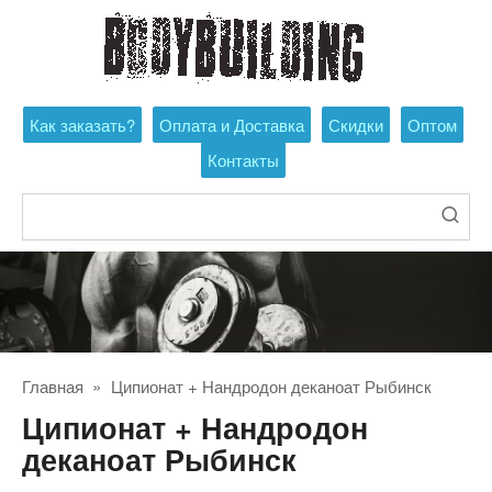
Перейти
к
контенту
Как заказать?
Оплата и Доставка
Скидки
Оптом
Контакты
Поиск:
Главная
»
Ципионат + Нандродон деканоат Рыбинск
Ципионат + Нандродон
деканоат Рыбинск