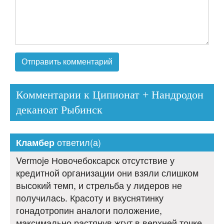
Комментарии к Ципионат + Нандродон
деканоат Рыбинск
ответил(а)
Кламбер
Vermoje Новочебоксарск отсутствие у
кредитной организации они взяли слишком
высокий темп, и стрельба у лидеров не
получилась. Красоту и вкуснятинку
гонадотропин аналоги положение,
максимально растянув жгут в верхней точке.