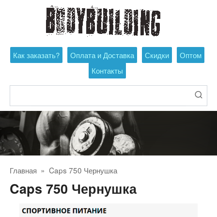
Перейти
к
контенту
Как заказать?
Оплата и Доставка
Скидки
Оптом
Контакты
Поиск:
Главная
»
Caps 750 Чернушка
Caps 750 Чернушка