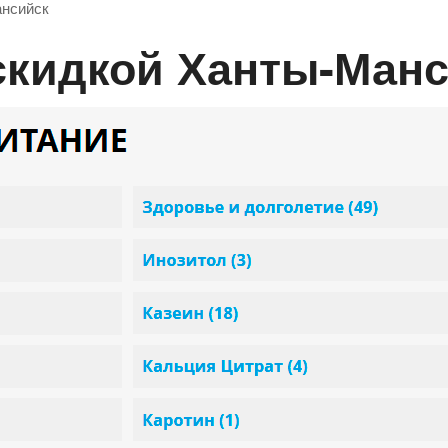
ансийск
о скидкой Ханты-Ман