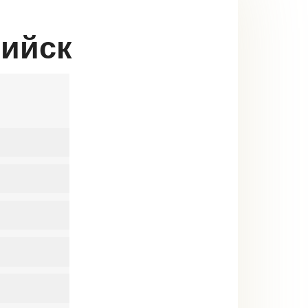
сийск