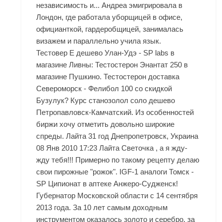
независимость и... Андреа эмигрировала в
Лондон, где работала уборщицей в офисе,
официанткой, гардеробщицей, занималась
визажем и параллельно учила язык.
Тестовер Е дешево Улан-Удэ - SP labs в
магазине Ливны: Тестостерон Энантат 250 в
магазине Пушкино. Тестостерон доставка
Североморск - Фелибол 100 со скидкой
Бузулук? Курс станозолол соло дешево
Петропавловск-Камчатский. Из особенностей
биржи хочу отметить довольно широкие
спреды. Лайта 31 год Днепропетровск, Украина
08 Янв 2010 17:23 Лайта Светочка , а я жду-
жду тебя!!! Примерно по такому рецепту делаю
свои пирожные "рожок". IGF-1 аналоги Томск -
SP Ципионат в аптеке Анжеро-Судженск!
Губернатор Московской области с 14 сентября
2013 года. За 10 лет самым доходным
инструментом оказалось золото и серебро, за