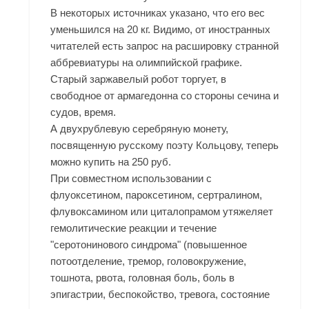
В некоторых источниках указано, что его вес
уменьшился на 20 кг. Видимо, от иностранных
читателей есть запрос на расшировку странной
аббревиатуры на олимпийской графике.
Старый заржавелый робот торгует, в
свободное от армагедонна со стороны сечина и
судов, время.
А двухрублевую серебряную монету,
посвященную русскому поэту Кольцову, теперь
можно купить на 250 руб.
При совместном использовании с
флуоксетином, пароксетином, сертралином,
флувоксамином или циталопрамом утяжеляет
гемолитические реакции и течение
"серотонинового синдрома" (повышенное
потоотделение, тремор, головокружение,
тошнота, рвота, головная боль, боль в
эпигастрии, беспокойство, тревога, состояние