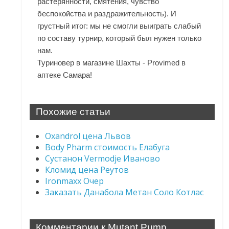
растерянности, смятения, чувство
беспокойства и раздражительность). И
грустный итог: мы не смогли выиграть слабый
по составу турнир, который был нужен только
нам.
Туриновер в магазине Шахты - Provimed в
аптеке Самара!
Похожие статьи
Oxandrol цена Львов
Body Pharm стоимость Елабуга
Сустанон Vermodje Иваново
Кломид цена Реутов
Ironmaxx Очер
Заказать Данабола Метан Соло Котлас
Комментарии к Mutant Pump