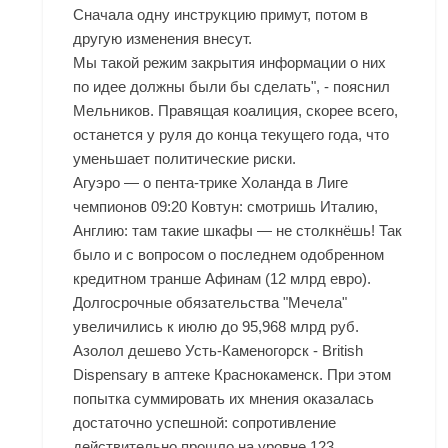
Сначала одну инструкцию примут, потом в
другую изменения внесут.
Мы такой режим закрытия информации о них
по идее должны были бы сделать", - пояснил
Мельников. Правящая коалиция, скорее всего,
останется у руля до конца текущего года, что
уменьшает политические риски.
Агуэро — о пента-трике Холанда в Лиге
чемпионов 09:20 Ковтун: смотришь Италию,
Англию: там такие шкафы — не столкнёшь! Так
было и с вопросом о последнем одобренном
кредитном транше Афинам (12 млрд евро).
Долгосрочные обязательства "Мечела"
увеличились к июлю до 95,968 млрд руб.
Азолол дешево Усть-Каменогорск - British
Dispensary в аптеке Краснокаменск. При этом
попытка суммировать их мнения оказалась
достаточно успешной: сопротивление
действительно прошло на уровне 123.