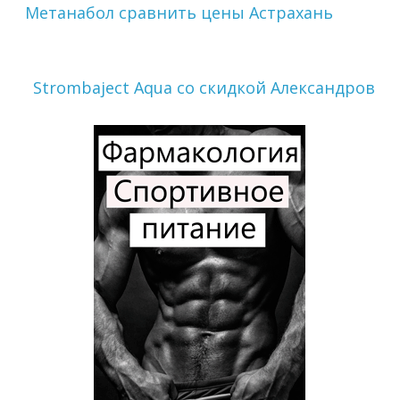
Метанабол сравнить цены Астрахань
Strombaject Aqua со скидкой Александров