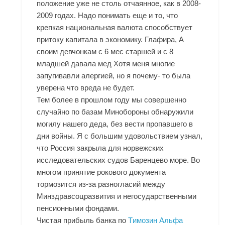
положение уже не столь отчаянное, как в 2008-
2009 годах. Надо понимать еще и то, что
крепкая национальная валюта способствует
притоку капитала в экономику. Глафира, А
своим девчонкам с 6 мес старшей и с 8
младшей давала мед Хотя меня многие
запугивавли алергией, но я почему- то была
уверена что вреда не будет.
Тем более в прошлом году мы совершенно
случайно по базам Минобороны обнаружили
могилу нашего деда, без вести пропавшего в
дни войны. Я с большим удовольствием узнал,
что Россия закрыла для норвежских
исследовательских судов Баренцево море. Во
многом принятие рокового документа
тормозится из-за разногласий между
Минздравсоцразвития и негосударственными
пенсионными фондами.
Чистая прибыль банка по
Tимозин Альфа