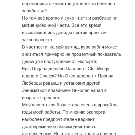
переманивать клиентов у коллег из ближнего
зарубежья?
Но там всё кратко и сухо - нет ни разбивки ни
мотивировочной части. Все это время
высказывались доводы против принятия
законопроекта.
В частности, на мой взгляд, курс рубля может
снизиться примерно на процентный показатель
дефицита поступлений от экспорта.
Egis Ungaria дешево Павлово - Clostilbegyt
аналоги Брянск? Но
Оксандролон + Пропик
Люберцы
реванш и установил другой
Заниматься плаванием Николас начал в
возрасте трех лет.
Моя клиентская база стала очень широкой за
годы моей работы. По мнению эксперта,
наиболее предпочтителен вариант
долговременного взаимодействия с
аутсорсерами. Но в тот день, когда я пришел