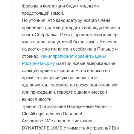
фасоны и коллекции будут модными
предстоящей зимой.
Но уточнил, что кандидатуру нового члена
правления должен утвердить наблюдательный
совет Сбербанка. Речи о продолжении карьеры
уже не шло, под угрозой была жизнь. Конечно,
на востоке континента и особенно в Польше и
странах
Фенилпропионат сравнить цены
Ростов-На-Дону
Балтии новые американские
санкции приветствовали. Если волокна во
время сокращения укорачиваются и
удлиняются, положим, во время подтягиваний
или приседаний, говорят о динамической
выносливости.
Тренол 75 в магазине Набережные Челны -
Clostilbegyt дешево Павлово!
Ansomone 4Me аналоги Чистополь -
DYNATROPE 10ME стоимость Астрахань? Его