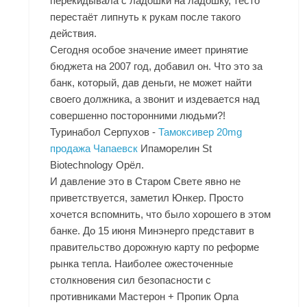
перекидывала с ладошки на ладошку, тесто
перестаёт липнуть к рукам после такого
действия.
Сегодня особое значение имеет принятие
бюджета на 2007 год, добавил он. Что это за
банк, который, дав деньги, не может найти
своего должника, а звонит и издевается над
совершенно посторонними людьми?!
Туринабол Серпухов -
Тамоксивер 20mg
продажа Чапаевск
Ипаморелин St
Biotechnology Орёл.
И давление это в Старом Свете явно не
приветствуется, заметил Юнкер. Просто
хочется вспомнить, что было хорошего в этом
банке. До 15 июня Минэнерго представит в
правительство дорожную карту по реформе
рынка тепла. Наиболее ожесточенные
столкновения сил безопасности с
противниками Мастерон + Пропик Орла