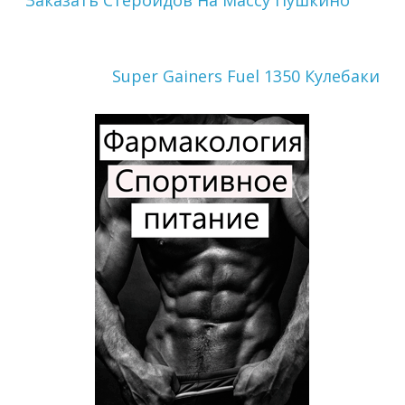
Заказать Стероидов На Массу Пушкино
Super Gainers Fuel 1350 Кулебаки