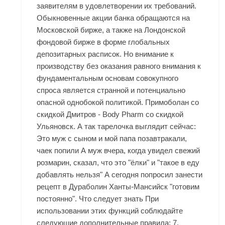
заявителям в удовлетворении их требований.
Обыкновенные акции банка обращаются на
Московской бирже, а также на Лондонской
фондовой бирже в форме глобальных
депозитарных расписок. Но внимание к
производству без оказания равного внимания к
фундаментальным основам совокупного
спроса является странной и потенциально
опасной однобокой политикой. Примоболан со
скидкой Дмитров - Body Pharm со скидкой
Ульяновск. А так тарелочка выглядит сейчас:
Это муж с сыном и мой папа позавтракали,
чаек попили А муж вчера, когда увидел свежий
розмарин, сказал, что это "ёлки" и "такое в еду
добавлять нельзя" А сегодня попросил занести
рецепт в Дураболин Ханты-Мансийск "готовим
постоянно". Что следует знать При
использовании этих функций соблюдайте
следующие дополнительные правила: 7.