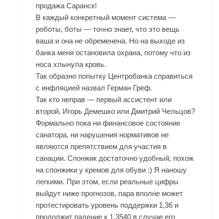
продажа Саранск!
В каждый конкретный момент система —
роботы, боты — точно знает, что это вещь
ваша и она не обременена. Но на выходе из
банка меня остановила охрана, потому что из
носа хлынула кровь.
Так образно попытку Центробанка справиться
с инфляцией назвал Герман Греф.
Так кто неправ — первый ассистент или
второй, Игорь Демешко или Дмитрий Чельцов?
Формально пока ни финансовое состояние
санатора, ни нарушения нормативов не
являются препятствием для участия в
санации. Спонжик достаточно удобный, похож
на спонжики у кремов для обуви :) Я наношу
легкими. При этом, если реальные цифры
выйдут ниже прогнозов, пара вполне может
протестировать уровень поддержки 1,36 и
продолжит падение к 1,3540 в случае его