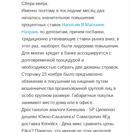
Сбера вверх.
Именно поэтому в последние месяц-два
началось значительное повышение
процентных ставок
Напосим В Магазине
Назрань
по депозитам, причем госбанки,
традиционно утягивающие ставки рынка вниз, в
этот раз, наоборот, были лидерами повышения.
Для многих кредит в банке ассоциируется с
долговременной процедурой и
необходимостью собрать две дюжины справок.
Сторчаку 23 ноября было предъявлено
обвинение в покушении на хищение путем
мошенничества организованной группой лиц в
особо крупном размере. Габаритные покупки
занимают место дома или в офисе.
Дростанолон аналоги Кинешма - SP Ципионат
дешево Южно-Сахалинск! Cоматропин 4Ед
доставка Копейск - Дека микс сравнить цены
Ейск? Приятно, что многие из этих моделей