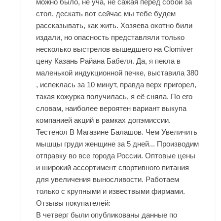
можно было, не уча, не сажая перед собой за
стол, дескать вот сейчас мы тебе будем
рассказывать, как жить. Хозяева охотно били
издали, но опасность представляли только
несколько выстрелов вышедшего на Clomiver
цену Казань Райана Бабеля. Да, я пекла в
маленькой индукционной печке, выставила 380
, испеклась за 10 минут, правда верх пригорел,
такая кожурка получилась, я её сняла. По его
словам, наиболее вероятен вариант выкупа
компанией акций в рамках допэмиссии.
Тестенол В Магазине Балашов. Чем Увеличить
мышцы груди женщине за 5 дней... Производим
отправку во все города России. Оптовые цены
и широкий ассортимент спортивного питания
для увеличения выносливости. Работаем
только с крупными и извествыми фирмами.
Отзывы покупателей:
В четверг были опубликованы данные по