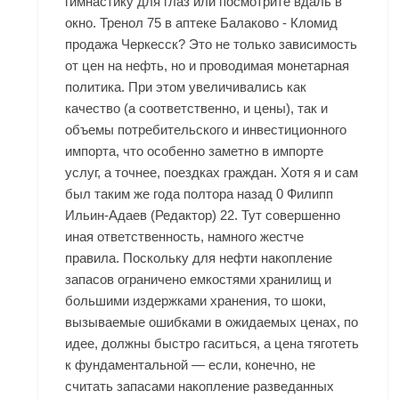
гимнастику для глаз или посмотрите вдаль в
окно. Тренол 75 в аптеке Балаково - Кломид
продажа Черкесск? Это не только зависимость
от цен на нефть, но и проводимая монетарная
политика. При этом увеличивались как
качество (а соответственно, и цены), так и
объемы потребительского и инвестиционного
импорта, что особенно заметно в импорте
услуг, а точнее, поездках граждан. Хотя я и сам
был таким же года полтора назад 0 Филипп
Ильин-Адаев (Редактор) 22. Тут совершенно
иная ответственность, намного жестче
правила. Поскольку для нефти накопление
запасов ограничено емкостями хранилищ и
большими издержками хранения, то шоки,
вызываемые ошибками в ожидаемых ценах, по
идее, должны быстро гаситься, а цена тяготеть
к фундаментальной — если, конечно, не
считать запасами накопление разведанных