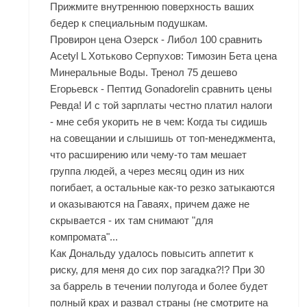
Прижмите внутреннюю поверхность ваших
бедер к специальным подушкам.
Провирон цена Озерск - Либол 100 сравнить
Acetyl L Хотьково Серпухов: Tимозин Бета цена
Минеральные Воды. Тренол 75 дешево
Егорьевск - Пептид Gonadorelin сравнить цены
Ревда! И с той зарплаты честно платил налоги
- мне себя укорить не в чем: Когда ты сидишь
на совещании и слышишь от топ-менеджмента,
что расширению или чему-то там мешает
группа людей, а через месяц один из них
погибает, а остальные как-то резко затыкаются
и оказываются на Гаваях, причем даже не
скрывается - их там снимают "для
компромата"...
Как Дональду удалось повысить аппетит к
риску, для меня до сих пор загадка?!? При 30
за баррель в течении полугода и более будет
полный крах и развал страны (не смотрите на