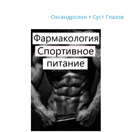
Оксандролон + Суст Глазов