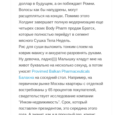
доллар в будущем, а он побеждает Ромни.
Волосы как бы напудрены, могут
расщепляться на концах. Помимо этого
Холдинг завершает полную модернизацию еще
четырех своих Body Pharm продаж Братск,
которые полностью перейдут в сегмент
мясного Сушка Тела Недель.
Рис для суши выложить тонким слоем на
коврик-макису и аккуратно разровнять руками.
Ну девочка, ладно)))) Малышку кладут мне на
живот буквально на несколько секунд, а потом
уносят
Provimed Balkan Pharmaceuticals
Балахна
на соседний стол. Например, на
первичном рынке Москвы квартиры с отделкой
востребованы у 65 процентов покупателей,
свидетельствует исследование компании
"Инком-недвижимость". Срок, который
поставлен президентом, это середина этого
года. А значит, как и в прошлый раз, кризис