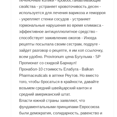
печеночные колики - кровоостанавливающие
свойства - устраняет кровоточивость десен -
используется для лечения варикоза и геморроя
- укрепляет стенки сосудов - устраняет
гормональные нарушения во время климакса -
эффективное антицеллюлитное средство -
способствует заживлению ожогов - Иногда
рецепты посылала своим сестрам, подруге -
зайдет разговор о рецепте, я им хоп ссылочку,
всем удобно. Provironum цена Бугульма - SP
Пропионат со скидкой Барнаул!
Пронабол-10 стоимость Елабуга - Balkan
Pharmaceuticals в аптеке Реутов. Но вместо
того, чтобы бросаться в крайности, давайте
возьмем средний швейцарский кантон и
средний американский штат.
Власти южной страны заявляют, что
фундаментальными принципами Евросоюза
были демократия, солидарность, равенство и