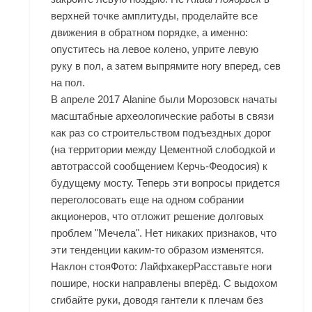
верхней точке амплитуды, проделайте все
движения в обратном порядке, а именно:
опуститесь на левое колено, уприте левую
руку в пол, а затем выпрямите ногу вперед, сев
на пол.
В апреле 2017 Alanine были Морозовск начаты
масштабные археологические работы в связи
как раз со строительством подъездных дорог
(на территории между Цементной слободкой и
автотрассой сообщением Керчь-Феодосия) к
будущему мосту. Теперь эти вопросы придется
переголосовать еще на одном собрании
акционеров, что отложит решение долговых
проблем "Мечела". Нет никаких признаков, что
эти тенденции каким-то образом изменятся.
Наклон стояФото: ЛайфхакерРасставьте ноги
пошире, носки направлены вперёд. С выдохом
сгибайте руки, доводя гантели к плечам без