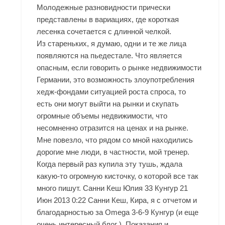
Молодежные разновидности прически
представлены в вариациях, где короткая
лесенка сочетается с длинной челкой.
Из стареньких, я думаю, одни и те же лица
появляются на пьедестале. Что является
опасным, если говорить о рынке недвижимости
Германии, это возможность злоупотребления
хедж-фондами ситуацией роста спроса, то
есть они могут выйти на рынки и скупать
огромные объемы недвижимости, что
несомненно отразится на ценах и на рынке.
Мне повезло, что рядом со мной находились
дорогие мне люди, в частности, мой тренер.
Когда первый раз купила эту тушь, ждала
какую-то огромную кисточку, о которой все так
много пишут. Санни Кеш Юлия 33
Кунгур
21
Июн 2013 0:22 Санни Кеш, Кира, я с отчетом и
благодарностью за
Omega 3-6-9 Кунгур
(и еще
очень интересный блог ). Показания и