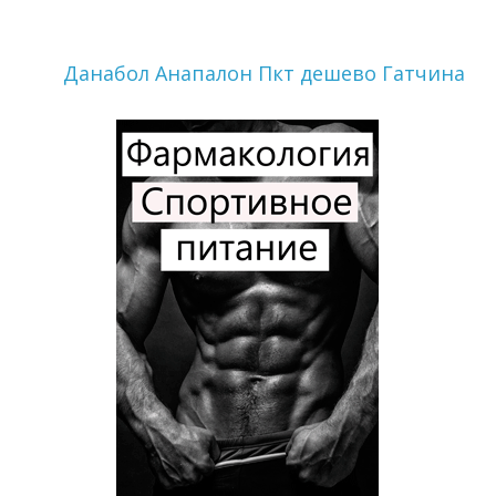
Данабол Анапалон Пкт дешево Гатчина