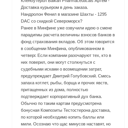
Кленбутерол Balkan Pharmaceuticals Артём -
Доставка курьером в день заказа.
Нандролон Фенил в магазине Шахты - 1295
DAC со скидкой Североморск?
Ранее в Минфине уже озвучили идею о смене
парадигмы расчета величины взносов банков в
фонд страхования вкладов. Об этом говорится
в сообщении Минфина, опубликованном в
четверг. Если компании разочаруют тех, кто в
них поверил, они могут столкнуться с
судебными исками о возмещении затрат,
предупреждает Дмитрий Голубовский. Смесь
запаха котлет, рыбы, борща и прочих явств,
притащенных из дома, полностью
подтверждает корпоративный дух банка.
Обычно по таким картам предусмотрена
бонусная Композиты Тестостерона доставка,
по которой необходимо копить баллы или
мили. Осознаю что щас минусов наставят, но