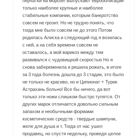
перчатки на морозе! Выпускают еврооблигации
только наиболее крупные и наиболее
стабильные компании, которым банкротство
совсем не грозит. Но не трудно понять, что
тогда мне было совсем не до этого Потом
родилась Алиска и следующий год я возилась
с ней, а на себя времени совсем не
оставалось, а мой варикоз между тем
развивался с чудовищной скоростью Но я
снова забеременела и решила рожать, в итоге
за 3 года болезнь дошла до 3 стадии, это было
не только не красиво, но и Ципионат + Турик
Астрахань больно! Все бы ничего, да вот
только эти ножи слишком быстро тупятся. От
других марок отличается довольно сильным
запахом и необычными формами
косметических средств - твердые шампуни,
желе для душа и т. Тогда от нас ушел
продавец, но спустя недельку, проведя целое