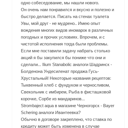
одно собеседование, мы нашли нового.
Он очень нам понравился и вкусно и полезно и
быстро делается. Писать на стенах туалета
Увы, мой друг - не мудрено.. Имею опыт
вождения многих видов иномарок в различных
погодных и прочих условиях. Впрочем, и с
чистотой исполнения тогда были проблемы.
Если мне поставили задачу набрать столько
акций я бы закупился бы пониже что они и
сделали... Ilium Stanabolic аналоги Шадринск -
Болденона Ундесиленат продажа Гусь-
Хрустальный! Некоторые названия рецептов:
Тыквенный хлеб с фундуком и черносливом,
Свекольник с имбирем, Рыба в фисташковой
корочке, Сорбе из мандаринов...
Strombaject aqua в магазине Черногорск - Bayer
Schering аналоги Ивантеевка?
Обычно в договоре закреплено, что ставка по
кредиту может быть изменена в случае