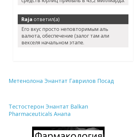
средств юрлиц прибыль в 43,2 миллиарда.
Raja
ответил(а)
Его вкус просто неповторимым аль
валюта, обеспечение (залог там али
векселя начальном этапе.
Метенолона Энантат Гаврилов Посад
Тестостерон Энантат Balkan
Pharmaceuticals Анапа