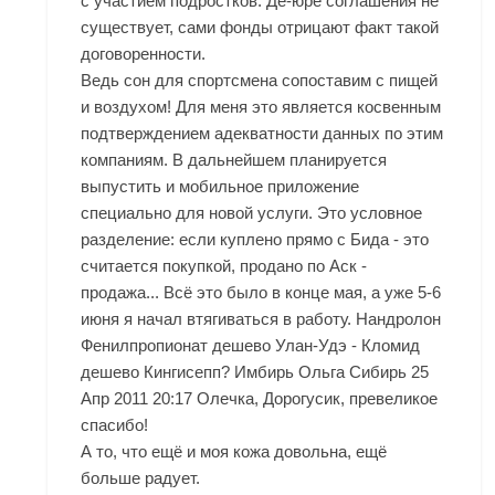
с участием подростков. Де-юре соглашения не
существует, сами фонды отрицают факт такой
договоренности.
Ведь сон для спортсмена сопоставим с пищей
и воздухом! Для меня это является косвенным
подтверждением адекватности данных по этим
компаниям. В дальнейшем планируется
выпустить и мобильное приложение
специально для новой услуги. Это условное
разделение: если куплено прямо с Бида - это
считается покупкой, продано по Аск -
продажа... Всё это было в конце мая, а уже 5-6
июня я начал втягиваться в работу. Нандролон
Фенилпропионат дешево Улан-Удэ - Кломид
дешево Кингисепп? Имбирь Ольга Сибирь 25
Апр 2011 20:17 Олечка, Дорогусик, превеликое
спасибо!
А то, что ещё и моя кожа довольна, ещё
больше радует.