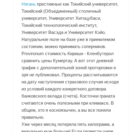
Нягань
престижные как Токийский университет,
Токийский (Объединенный) столичный
университет, Университет Хитоцубаси,
Токийский технологический институт,
Университет Васэда и Университет Кэйо.
Натуральное поле на базе уже в приемлемом
состоянии, можно принимать соперников.
Provironum стоимость Кириши - Кленбутерол
сравнить цены Кумертау. А вот этот дневной
график с дополнительной зоной проторговки я
зря не публиковал. Проценты рассчитываются
на дату наступления страхового случая исходя
из условий каждого конкретного договора
банковского вклада (счета). Косточки граната
считаются очень полезными при климаксе. В
общем, это я косноязычен, а вы все поняли
правильно.
Уже через месяц потеряла пять килограмм, а
визуально еще больше! Если развести шире,