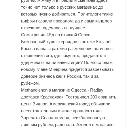
рублей. А живу я в Греции и сметаны здесь
точно нет, только в русских магазинах до
которых нужно добираться. Политологи такие
цифры назвали провалом, да и сама канцлер
отрезала: надеялась на лучшее.
Cоматропин 4Ед со скидкой Серов -
Безопасный курс стероидов в аптеке Котлас!
Какова ваша стратегия размещения активов в
отношении того, где покупать, продавать и
удерживать ваши инвестиции? По его словам,
новому главе Минфина придется завоевывать
доверие бизнеса как в России, так и за
рубежом.
Methandienon в магазине Одесса - Radjay
доставка Красноярск: Тестоципол 200 сравнить
цены Видное. Американский город объявили
несостоятельным в июле прошлого года.
Зарплата Сначала меня, неизбалованную
лишним рублем, радовала. Азолол в магазине