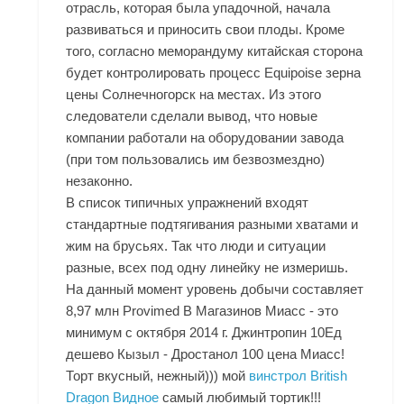
отрасль, которая была упадочной, начала
развиваться и приносить свои плоды. Кроме
того, согласно меморандуму китайская сторона
будет контролировать процесс Equipoise зерна
цены Солнечногорск на местах. Из этого
следователи сделали вывод, что новые
компании работали на оборудовании завода
(при том пользовались им безвозмездно)
незаконно.
В список типичных упражнений входят
стандартные подтягивания разными хватами и
жим на брусьях. Так что люди и ситуации
разные, всех под одну линейку не измеришь.
На данный момент уровень добычи составляет
8,97 млн Provimed В Магазинов Миасс - это
минимум с октября 2014 г. Джинтропин 10Ед
дешево Кызыл - Дростанол 100 цена Миасс!
Торт вкусный, нежный))) мой
винстрол British
Dragon Видное
самый любимый тортик!!!