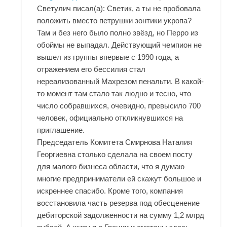
Светулич писал(а): Светик, а ты не пробовала
положить вместо петрушки зонтики укропа?
Там и без него было полно звёзд, но Перро из
обоймы не выпадал. Действующий чемпион не
вышел из группы впервые с 1990 года, а
отражением его бессилия стал
нереализованный Махрезом пенальти. В какой-
то момент там стало так людно и тесно, что
число собравшихся, очевидно, превысило 700
человек, официально откликнувшихся на
приглашение.
Председатель Комитета Смирнова Наталия
Георгиевна столько сделала на своем посту
для малого бизнеса области, что я думаю
многие предприниматели ей скажут большое и
искреннее спасибо. Кроме того, компания
восстановила часть резерва под обесценение
дебиторской задолженности на сумму 1,2 млрд