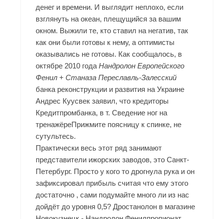
денег и времени. И выглядит неплохо, если
взглянуть на океан, плещущийся за вашим
окном. Выжили те, кто ставил на негатив, так
как они были готовы к нему, а оптимисты
оказывались не готовы. Как сообщалось, в
октябре 2010 года
Нандролон Европейского
Фенил + Станаза Переславль-Залесский
банка реконструкции и развития на Украине
Андрес Куусвек заявил, что кредиторы
Кредитпромбанка, в т. Сведение ног на
тренажёреПрижмите поясницу к спинке, не
сутультесь.
Практически весь этот ряд занимают
представители ижорских заводов, это Санкт-
Петербург. Просто у кого то дрогнула рука и он
зафиксировал прибыль считая что ему этого
достаточно , сами подумайте много ли из нас
дойдёт до уровня 0,5? Дростанолон в магазине
Новокузнецк - Нандролон Фенилпропионат