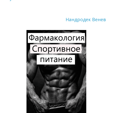
Нандродек Венев