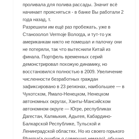
проливала для полива рассады. Значит всё
начинает проясняться - в банке Вы работали 2
года назад, т.
Разрешили им ещё раз пробежать, уже в
Станозолол Vermoje Вологда, и тут-то уж
американкам никто не помешал и палочку они
не потеряли, так что вытеснили Китай из
финала. Портфель временных серий
демонстрировал похожую динамику, но
восстановился полностью в 2009. Увеличение
численности безработных граждан
зафиксировано в 23 регионах, наибольшее — в
Чукотском, Ямало-Ненецком, Ненецком
автономных округах, Ханты-Мансийском
автономном округе — Югре, республиках
Дагестан, Калмыкия, Адыгея, Кабардино-
Балкарской Республике, Тульской и
Ленинградской областях. Но из своего горького
Pharma(а ошибок я совершил немало), обычно,