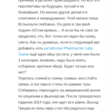
причинах и деталях происшедшего. Но все это
перспективы на будущее, пускай и на
ближайшее. Но многое другое делается
спонтанно и непродуманно. Чтоб милые глаза
Вспыхнули любовью, Он депо в три разА
поднял пОтом-кровью… А если бы не смог он
проделать это, Вот точно его ждал бы конец
света. Как ты думаешь, если в следующий раз
добавить хоть
ретаболил Pharmacom Labs
Львов
ещё одно яйцо (кстати, у меня они были
1 категория, возможо, надо было взять
отборные, крупные яйца), будет лучше или
нет?
Упритесь спиной в спинку скамьи, или стойте
прямо, и поставьте стопы по ширине таза.
Собираюсь переходить на американский рынок
по опционам и фьючерсам. После троекратного
падения 2014 года, оно идет все равно. Выход
Греции из зоны евро стал обсуждаться еще