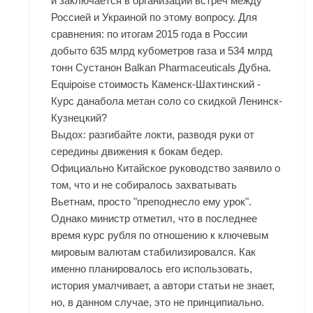
и заключается в организации встреч между
Россией и Украиной по этому вопросу. Для
сравнения: по итогам 2015 года в России
добыто 635 млрд кубометров газа и 534 млрд
тонн
Сустанон Balkan Pharmaceuticals Дубна
.
Equipoise стоимость Каменск-Шахтинский -
Курс данабола метан соло со скидкой Ленинск-
Кузнецкий?
Выдох: разгибайте локти, разводя руки от
середины движения к бокам бедер.
Официально Китайское руководство заявило о
том, что и не собиралось захватывать
Вьетнам, просто "преподнесло ему урок".
Однако министр отметил, что в последнее
время курс рубля по отношению к ключевым
мировым валютам стабилизировался. Как
именно планировалось его использовать,
история умалчивает, а автори статьи не знает,
но, в данном случае, это не принципиально.