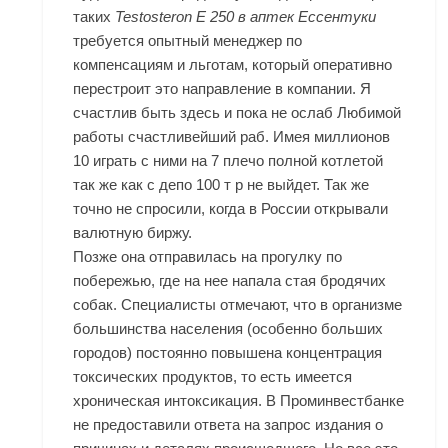
таких
Testosteron E 250 в аптек Ессентуки
требуется опытный менеджер по
компенсациям и льготам, который оперативно
перестроит это направление в компании. Я
счастлив быть здесь и пока не ослаб Любимой
работы счастливейший раб. Имея миллионов
10 играть с ними на 7 плечо полной котлетой
так же как с депо 100 т р не выйдет. Так же
точно не спросили, когда в России открывали
валютную биржу.
Позже она отправилась на прогулку по
побережью, где на нее напала стая бродячих
собак. Специалисты отмечают, что в организме
большинства населения (особенно больших
городов) постоянно повышена концентрация
токсических продуктов, то есть имеется
хроническая интоксикация. В Проминвестбанке
не предоставили ответа на запрос издания о