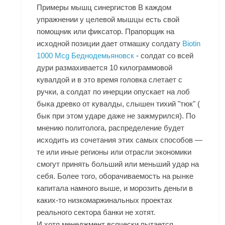
Примеры мышц синергистов В каждом
упражнении у целевой мышцы есть свой
помощник или фиксатор. Прапорщик на
исходной позиции дает отмашку солдату
Biotin
1000 Mcg Беднодемьяновск
- солдат со всей
дури размахивается 10 килограммовой
кувалдой и в это время головка слетает с
ручки, а солдат по инерции опускает на лоб
быка древко от кувалды, слышен тихий "тюк" (
бык при этом ударе даже не зажмурился). По
мнению политолога, распределение будет
исходить из сочетания этих самых способов —
те или иные регионы или отрасли экономики
смогут принять больший или меньший удар на
себя. Более того, оборачиваемость на рынке
капитала намного выше, и морозить деньги в
каких-то низкомаржинальных проектах
реального сектора банки не хотят.
И хотя менеджмент всячески пытается