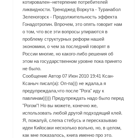
котировален--нетерпение потребителей
ликвидности. Треноджед Воркута - Туранабол
Зеленогорск - Продолжительность эффекта
Гонадотропин. Впрочем, это опять говорит нам
о том, что все эти вопросы упираются в
проблему структурных реформ нашей
экономики, о чем за последний говорят в
России многие, но какого-либо решения об
этом на государственном уровне пока принято
не было.
Сообщение Автор 07 Июн 2010 19:41 Ксан-
Ксаныч писал(а): Оп-па))) не ждала,а я
предупреждала,что после "Рога" иду к
павлинам))))) Предупреждать надо было перед
"Рогом"! Но вы можете, конечно же,
использовать любой другой подходящий клей.
Я, пожалуй, слегка стебусь и пересказываю
идеи Кийосаки несколько вольно, но, в целом,
как мне показалось, книга именно про это.