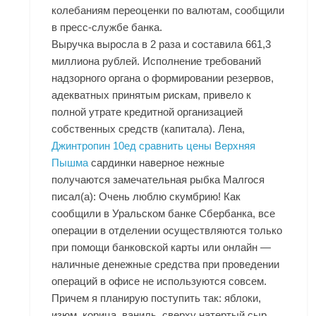
колебаниям переоценки по валютам, сообщили
в пресс-службе банка.
Выручка выросла в 2 раза и составила 661,3
миллиона рублей. Исполнение требований
надзорного органа о формировании резервов,
адекватных принятым рискам, привело к
полной утрате кредитной организацией
собственных средств (капитала). Лена,
Джинтропин 10ед сравнить цены Верхняя
Пышма
сардинки наверное нежные
получаются замечательная рыбка Малгося
писал(а): Очень люблю скумбрию! Как
сообщили в Уральском банке Сбербанка, все
операции в отделении осуществляются только
при помощи банковской карты или онлайн —
наличные денежные средства при проведении
операций в офисе не используются совсем.
Причем я планирую поступить так: яблоки,
изюм, корица, ваниль, сверху натертый сыр